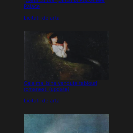
„Carul cu boi” parcat la Rockefeler
Palace
În legătură cu
Licitatii de arta
Cele mai bine vandute tablouri
romanesti (update)
În legătură cu
Licitatii de arta