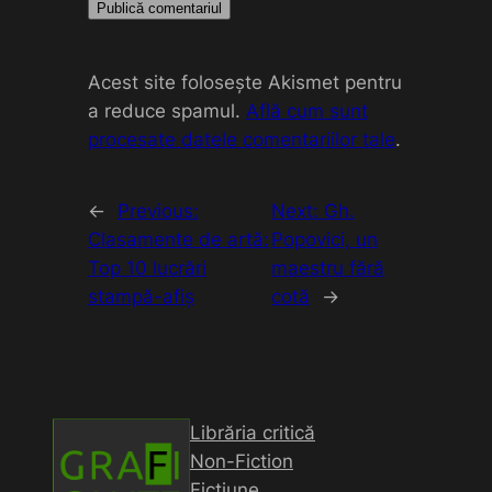
Acest site folosește Akismet pentru
a reduce spamul.
Află cum sunt
procesate datele comentariilor tale
.
←
Previous:
Next:
Gh.
Clasamente de artă:
Popovici, un
Top 10 lucrări
maestru fără
stampă-afiş
cotă
→
Librăria critică
Non-Fiction
Ficțiune