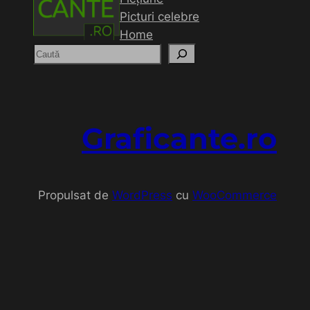
Picturi celebre
Home
C
a
u
t
ă
Graficante.ro
Propulsat de
WordPress
cu
WooCommerce