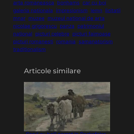
arta romaneasca
bonhams
car cu boi
galeria nationala
impresionism
lemn
licitatii
mnar
muzee
muzeul national de arta
nicolae grigorescu
panza
patrimoniul
national
picturi celebre
picturi faimoase
picturi romanesti
romania
samanatorism
traditionalism
Articole similare