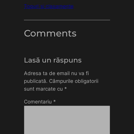
În legătură cu
Topuri si clasamente
Comments
Lasă un răspuns
Adresa ta de email nu va fi
publicată.
Câmpurile obligatorii
sunt marcate cu
*
Comentariu
*