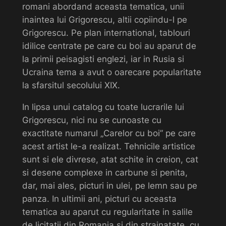
romani abordand aceasta tematica, unii
inaintea lui Grigorescu, altii copiindu-l pe
Grigorescu. Pe plan international, tablouri
idilice centrate pe care cu boi au aparut de
la primii peisagisti englezi, iar in Rusia si
Ucraina tema a avut o oarecare popularitate
la sfarsitul secolului XIX.
In lipsa unui catalog cu toate lucrarile lui
Grigorescu, nici nu se cunoaste cu
exactitate numarul „Carelor cu boi” pe care
acest artist le-a realizat. Tehnicile artistice
sunt si ele divrese, atat schite in creion, cat
si desene complexe in carbune si penita,
dar, mai ales, picturi in ulei, pe lemn sau pe
panza. In ultimii ani, picturi cu aceasta
tematica au aparut cu regularitate in salile
de licitatii din Romania si din strainatate, cu