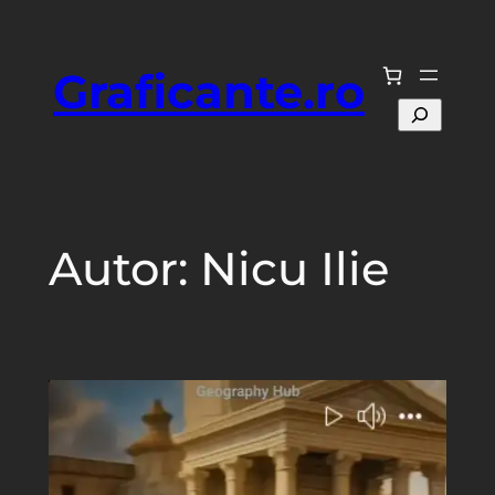
Sari
la
Graficante.ro
conținut
Caută
Autor:
Nicu Ilie