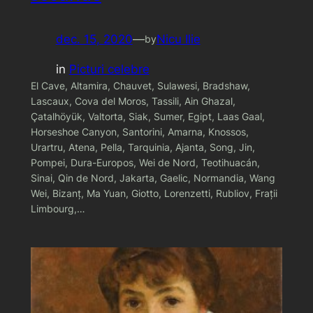
dec. 15, 2020
—
Nicu Ilie
by
in
Picturi celebre
El Cave, Altamira, Chauvet, Sulawesi, Bradshaw,
Lascaux, Cova del Moros, Tassili, Ain Ghazal,
Çatalhöyük, Valtorta, Siak, Sumer, Egipt, Laas Gaal,
Horseshoe Canyon, Santorini, Amarna, Knossos,
Urartru, Atena, Pella, Tarquinia, Ajanta, Song, Jin,
Pompei, Dura-Europos, Wei de Nord, Teotihuacán,
Sinai, Qin de Nord, Jakarta, Gaelic, Normandia, Wang
Wei, Bizanț, Ma Yuan, Giotto, Lorenzetti, Rubliov, Frații
Limbourg,…