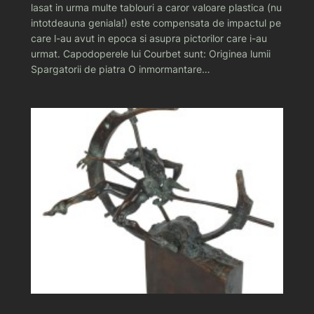
lasat in urma multe tablouri a caror valoare plastica (nu
intotdeauna geniala!) este compensata de impactul pe
care l-au avut in epoca si asupra pictorilor care i-au
urmat. Capodoperele lui Courbet sunt: Originea lumii
Spargatorii de piatra O inmormantare…