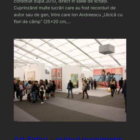
constituit după 2010, direct în sălile de licitaţii.
Cuprinzând multe lucrări care au fost recorduri de
autor sau de gen, între care Ion Andreescu „Ulcică cu
flori de câmp” (25×20 cm,…
Art Safari – primul eveniment