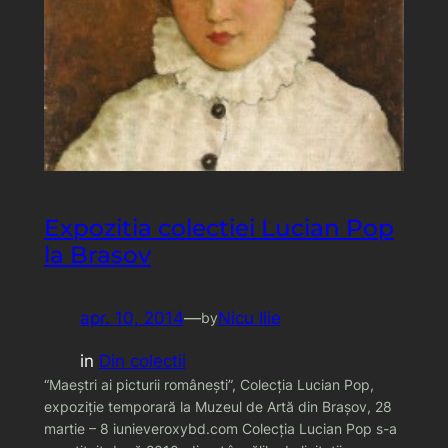
Expozitia colectiei Lucian Pop
la Brasov
apr. 10, 2014
—
Nicu Ilie
by
in
Din colectii
“Maeştri ai picturii româneşti”, Colecţia Lucian Pop,
expoziţie temporară la Muzeul de Artă din Braşov, 28
martie – 8 iunieveroxybd.com Colecţia Lucian Pop s-a