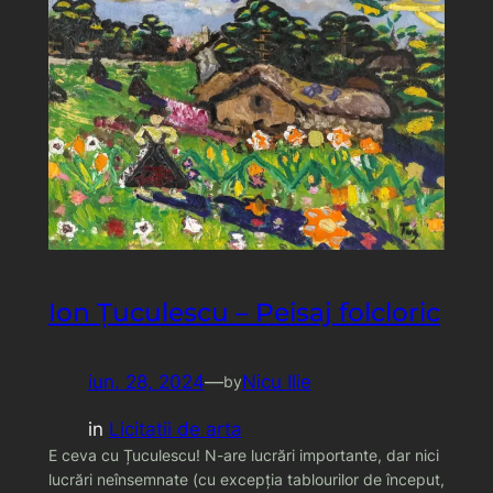
Ion Țuculescu – Peisaj folcloric
iun. 28, 2024
—
Nicu Ilie
by
in
Licitatii de arta
E ceva cu Țuculescu! N-are lucrări importante, dar nici
lucrări neînsemnate (cu excepția tablourilor de început,