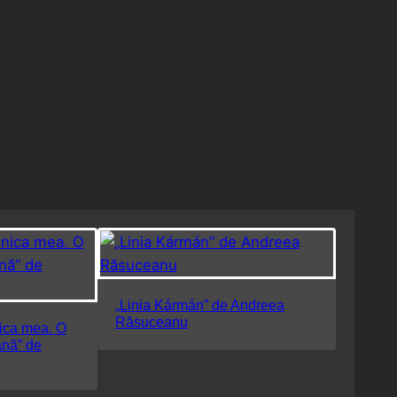
„Linia Kármán” de Andreea
Răsuceanu
nica mea. O
ană” de