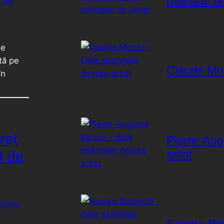
milioane de
de
rtă pe
Claude Mon
în
reț
Pierre-Aug
artist
0 de