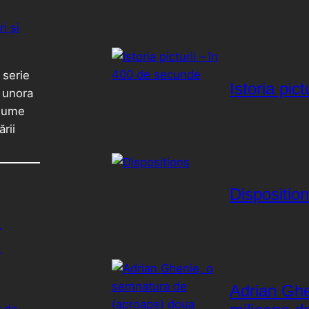
 serie
Istoria pic
 unora
 lume
rii
Dispositio
l
e
Adrian Ghe