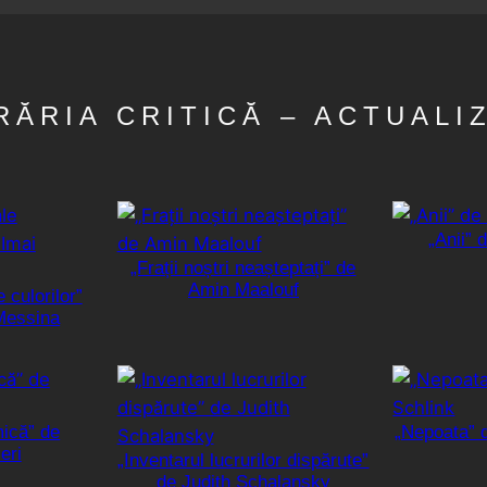
RĂRIA CRITICĂ – ACTUALI
„Anii” 
„Frații noștri neașteptați” de
Amin Maalouf
e culorilor”
Messina
mică” de
„Nepoata” 
eri
„Inventarul lucrurilor dispărute”
de Judith Schalansky