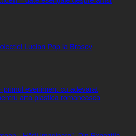
icelli – date esenţiale despre artist
colectiei Lucian Pop la Brasov
 – primul eveniment cu adevarat
pentru arta plastica romaneasca
tean. „Hărţi imaginare”. Din Expoziţia