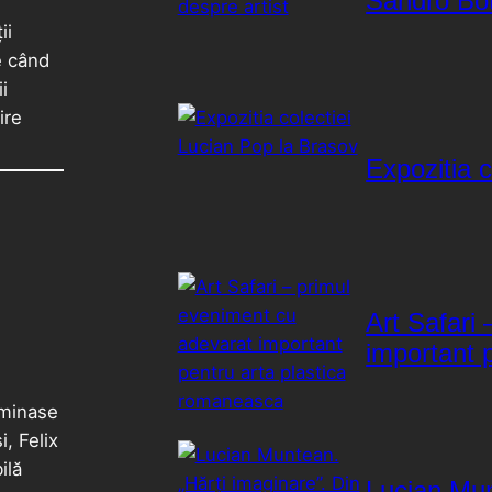
Sandro Bott
ii
e când
i
ire
Expozitia 
Art Safari
important 
rminase
i, Felix
ilă
Lucian Mun