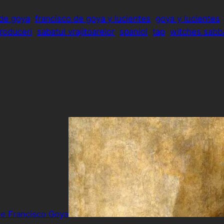
 de goya
francisco de goya y lucientes
goya y lucientes
roduceri
sabatul vrajitoarelor
spaniol
tap
witches sabb
de Francisco Goya