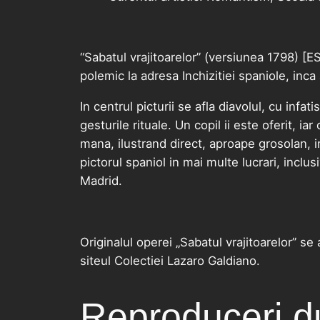
“Sabatul vrajitoarelor” (versiunea 1798) [E
polemic la adresa Inchizitiei spaniole, inca
In centrul picturii se afla diavolul, cu inf
gesturile rituale. Un copil ii este oferit, i
mana, ilustrand direct, aproape grosolan, i
pictorul spaniol in mai multe lucrari, inclusi
Madrid.
Originalul operei „Sabatul vrajitoarelor” s
siteul Colectiei Lazaro Galdiano.
Reproduceri du