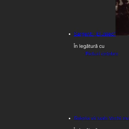
Sargent: „El Jaleo”
În legătură cu
Picturi celebre
Galeria virtuala Vechi m