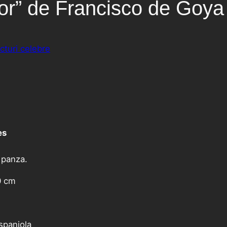
lor” de Francisco de Goya
icturi celebre
es
e panza.
0 cm
spaniola