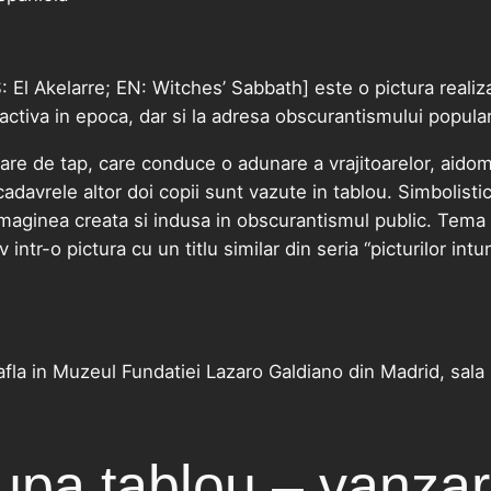
S: El Akelarre; EN: Witches’ Sabbath] este o pictura reali
 activa in epoca, dar si la adresa obscurantismului popular
atisare de tap, care conduce o adunare a vrajitoarelor, aid
ar cadavrele altor doi copii sunt vazute in tablou. Simbolis
maginea creata si indusa in obscurantismul public. Tema a
v intr-o pictura cu un titlu similar din seria “picturilor in
e afla in Muzeul Fundatiei Lazaro Galdiano din Madrid, sala
pa tablou – vanzari