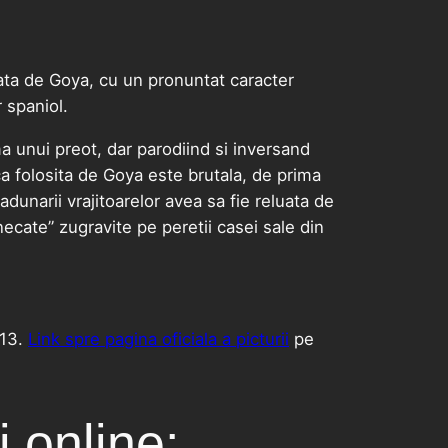
zata de Goya, cu un pronuntat caracter
 spaniol.
oma unui preot, dar parodiind si inversand
tica folosita de Goya este brutala, de prima
dunarii vrajitoarelor avea sa fie reluata de
tunecate” zugravite pe peretii casei sale din
 13.
Link spre pagina oficiala a picturii
pe
 online: