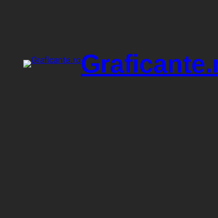
Sari
la
conținut
Graficante.