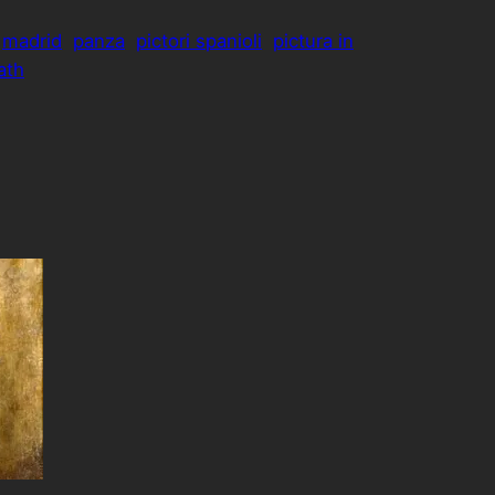
madrid
panza
pictori spanioli
pictura in
ath