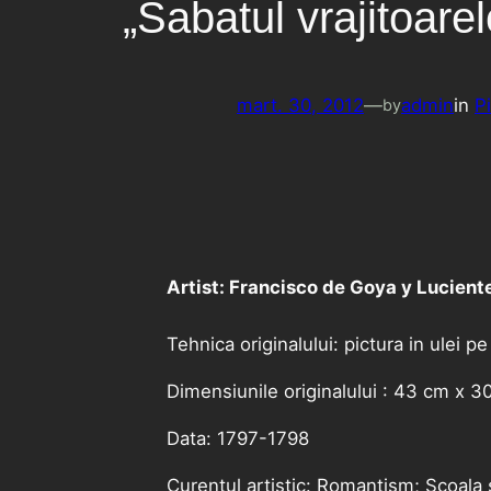
„Sabatul vrajitoare
mart. 30, 2012
—
admin
in
P
by
Artist: Francisco de Goya y Lucient
Tehnica originalului: pictura in ulei p
Dimensiunile originalului : 43 cm x 3
Data: 1797-1798
Curentul artistic: Romantism; Scoala 