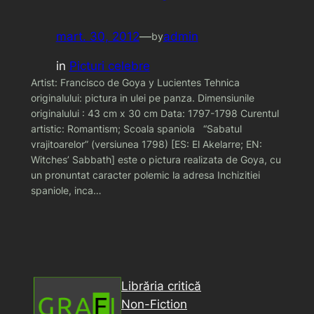
mart. 30, 2012
—
admin
by
in
Picturi celebre
Artist: Francisco de Goya y Lucientes Tehnica
originalului: pictura in ulei pe panza. Dimensiunile
originalului : 43 cm x 30 cm Data: 1797-1798 Curentul
artistic: Romantism; Scoala spaniola “Sabatul
vrajitoarelor” (versiunea 1798) [ES: El Akelarre; EN:
Witches’ Sabbath] este o pictura realizata de Goya, cu
un pronuntat caracter polemic la adresa Inchizitiei
spaniole, inca…
Librăria critică
Non-Fiction