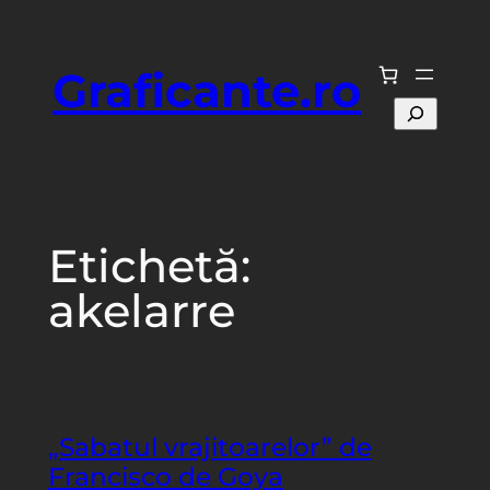
Sari
la
Graficante.ro
conținut
Caută
Etichetă:
akelarre
„Sabatul vrajitoarelor” de
Francisco de Goya