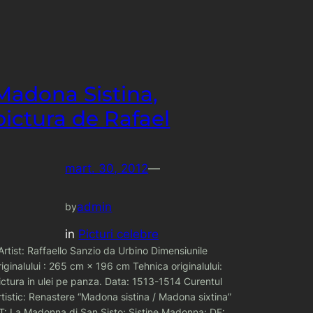
Madona Sistina,
pictura de Rafael
mart. 30, 2012
—
admin
by
in
Picturi celebre
rtist: Raffaello Sanzio da Urbino Dimensiunile
riginalului : 265 cm × 196 cm Tehnica originalului:
ictura in ulei pe panza. Data: 1513-1514 Curentul
rtistic: Renastere “Madona sistina / Madona sixtina”
IT: La Madonna di San Sisto; Sistine Madonna; DE: