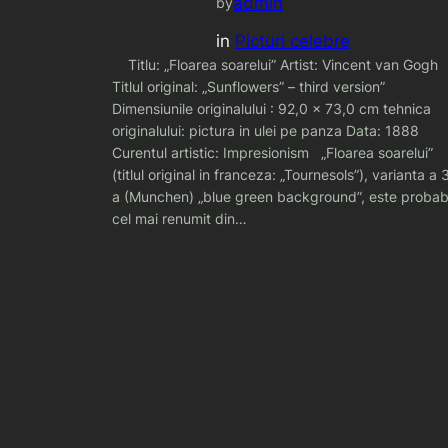
admin
by
in
Picturi celebre
Titlu: „Floarea soarelui” Artist: Vincent van Gogh
Titlul original: „Sunflowers” – third version”
Dimensiunile originalului : 92,0 x 73,0 cm tehnica
originalului: pictura in ulei pe panza Data: 1888
Curentul artistic: Impresionism „Floarea soarelui”
(titlul original in franceza: „Tournesols”), varianta a 
a (Munchen) „blue green background”, este probab
cel mai renumit din…