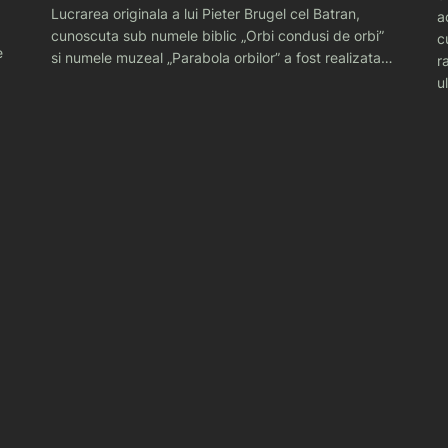
Lucrarea originala a lui Pieter Brugel cel Batran,
a
cunoscuta sub numele biblic „Orbi condusi de orbi”
c
e
si numele muzeal „Parabola orbilor” a fost realizata…
r
u