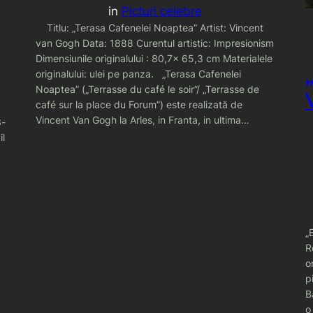
in
Picturi celebre
Titlu: „Terasa Cafenelei Noaptea” Artist: Vincent
van Gogh Data: 1888 Curentul artistic: Impresionism
Dimensiunile originalului : 80,7× 65,3 cm Materialele
originalului: ulei pe panza. „Terasa Cafenelei
Noaptea” („Terrasse du café le soir”/ „Terrasse de
café sur la place du Forum”) este realizată de
Vincent Van Gogh la Arles, in Franta, in ultima…
3-
il
„
R
o
p
B
o