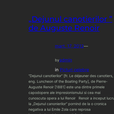
„Dejunul canotierilor ”
de Auguste Renoir
mart. 17, 2012
—
admin
by
in
Picturi celebre
“Dejunul canotierilor” [fr. Le déjeuner des canotiers,
eng. Luncheon of the Boating Party], de Pierre-
Auguste Renoir [1881] este una dintre primele
capodopere ale impresionismului si cea mai
cunoscuta opera a lui Renoir Renoir a inceput lucru
la „Dejunul canonierilor“ pornind de la o cronica
negativa a lui Emile Zola care reprosa