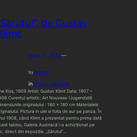
„Sărutul”, de Gustav
Klimt
mart. 2, 2012
—
admin
by
in
Picturi celebre
he Kiss, 1909 Artist: Gustav Klimt Data: 1907 –
908 Curentul artistic: Art Nouveau (Jugendstil)
imensiunile originalului : 180 x 180 cm Materialele
riginalului: Pictura in ulei si foita de aur pe panza. În
nul 1908, când Klimt a prezentat pentru prima dată
cest tablou, Galeria Austriacă l-a achiziţionat pe
oc, direct din expoziţie. „Sărutul”…