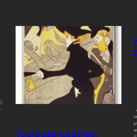
),
0-
A
o
p
a
Toulouse-Lautrec:
[