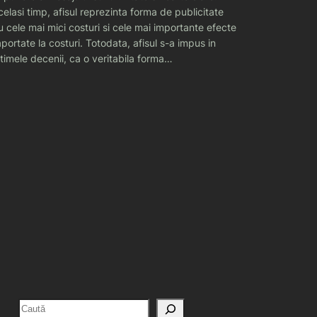
celasi timp, afisul reprezinta forma de publicitate
u cele mai mici costuri si cele mai importante efecte
aportate la costuri. Totodata, afisul s-a impus in
ltimele decenii, ca o veritabila forma…
C