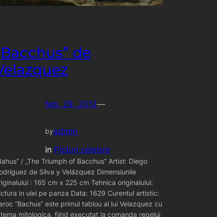
„Bacchus” de
Velazquez
feb. 29, 2012
—
admin
by
in
Picturi celebre
Bahus” / „The Triumph of Bacchus” Artist: Diego
odríguez de Silva y Velázquez Dimensiunile
riginalului : 165 cm x 225 cm Tehnica originalului:
ictura in ulei pe panza Data: 1629 Curentul artistic:
aroc “Bachus” este primul tablou al lui Velazquez cu
 tema mitologica, fiind executat la comanda regelui