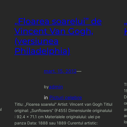
„Floarea soarelui” de
Vincent Van Gogh,
(versiunea
Philadelphia)
mart. 15, 2012
—
T
admin
by
1
D
in
Picturi celebre
o
Titlu: „Floarea soarelui” Artist: Vincent van Gogh Titlul
l
a
original: „Sunflowers” (F455) Dimensiunile originalului
a
: 92.4 x 71.1 cm Materialele originalului: ulei pe
l
panza Data: 1888 sau 1889 Curentul artistic: