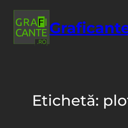
Sari
la
conținut
Graficante
Etichetă:
plo