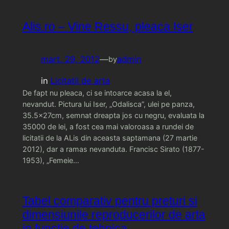
Alis.ro – Vine Ressu, pleaca Iser
mart. 29, 2012
—
admin
by
in
Licitatii de arta
De fapt nu pleaca, ci se intoarce acasa la el,
nevandut. Pictura lui Iser, „Odalisca”, ulei pe panza,
35.5x27cm, semnat dreapta jos cu negru, evaluata la
35000 de lei, a fost cea mai valoroasa a rundei de
licitatii de la ALis din aceasta saptamana (27 martie
2012), dar a ramas nevanduta. Francisc Sirato (1877-
1953), „Femeie…
Tabel comparativ pentru preturi si
dimensiunile reproducerilor de arta
in functie de tehnica