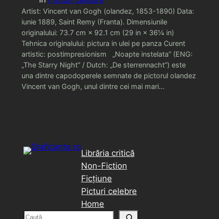
Artist: Vincent van Gogh (olandez, 1853-1890) Data:
iunie 1889, Saint Remy (Franta). Dimensiunile
originalului: 73.7 cm × 92.1 cm (29 in × 36¼ in)
Tehnica originalului: pictura in ulei pe panza Curent
artistic: postimpresionism „Noapte instelata” (ENG:
„The Starry Night” / Dutch: „De sterrennacht”) este
una dintre capodoperele semnate de pictorul olandez
Vincent van Gogh, unul dintre cei mai mari…
Librăria critică
Non-Fiction
Ficțiune
Picturi celebre
Home
C