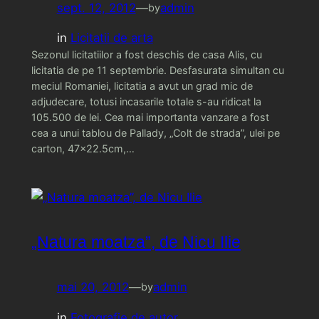
sept. 12, 2012
—
admin
by
in
Licitatii de arta
Sezonul licitatiilor a fost deschis de casa Alis, cu
licitatia de pe 11 septembrie. Desfasurata simultan cu
meciul Romaniei, licitatia a avut un grad mic de
adjudecare, totusi incasarile totale s-au ridicat la
105.500 de lei. Cea mai importanta vanzare a fost
cea a unui tablou de Pallady, „Colt de strada”, ulei pe
carton, 47×22.5cm,…
„Natura moatza”, de Nicu Ilie
mai 20, 2012
—
admin
by
in
Fotografie de autor