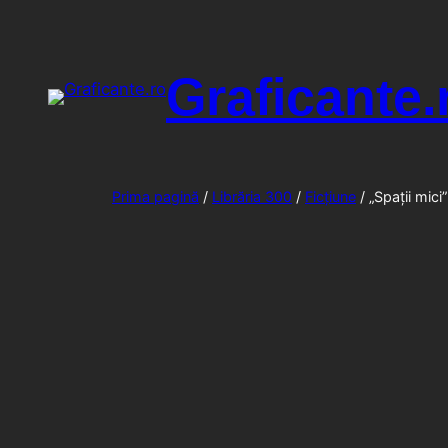
Sari
la
conținut
Graficante.
Prima pagină
/
Librăria 300
/
Ficțiune
/ „Spații mici