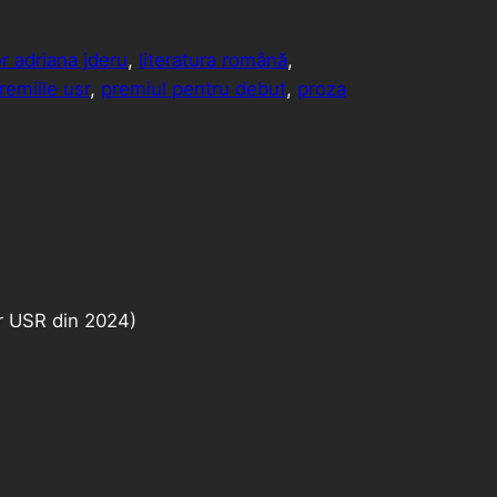
r adriana jderu
, 
literatura română
, 
remiile usr
, 
premiul pentru debut
, 
proza
or USR din 2024)