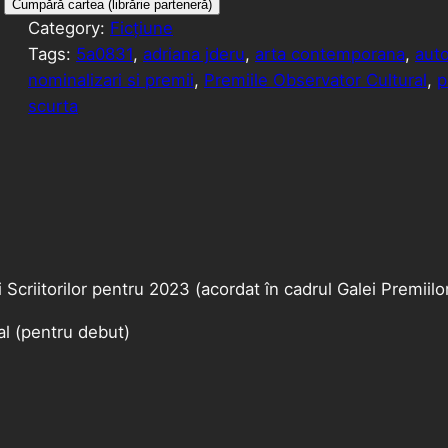
Cumpără cartea (librărie parteneră)
Category:
Ficțiune
Tags:
5a0831
, 
adriana jderu
, 
arta contemporana
, 
auto
nominalizari si premii
, 
Premiile Observator Cultural
, 
p
scurta
 Scriitorilor pentru 2023 (acordat în cadrul Galei Premiil
al (pentru debut)