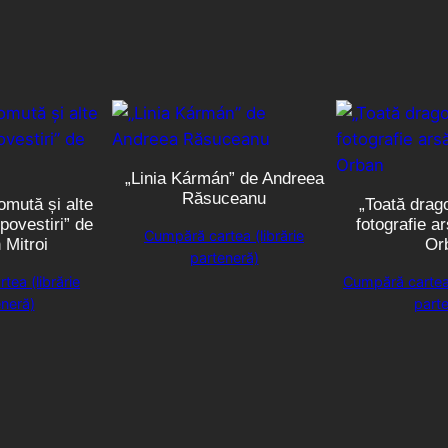
„Linia Kármán” de Andreea
Răsuceanu
omută și alte
„Toată drago
ovestiri” de
fotografie a
Cumpără cartea (librărie
 Mitroi
Or
parteneră)
ea (librărie
Cumpără cartea t
neră)
parte