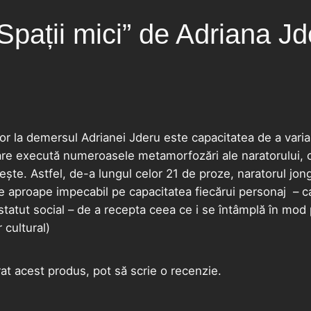
Spații mici” de Adriana J
or la demersul Adrianei Jderu este capacitatea de a varia
care execută numeroasele metamorfozări ale naratorului, 
ește. Astfel, de-a lungul celor 21 de proze, naratorul jon
 aproape impecabil pe capacitatea fiecărui personaj – ca
statut social – de a recepta ceea ce i se întâmplă în mod 
 cultural)
rat acest produs, pot să scrie o recenzie.