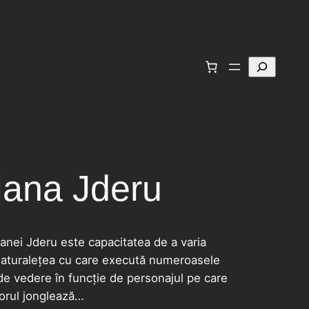
Caută
riana Jderu
anei Jderu este capacitatea de a varia
 naturalețea cu care execută numeroasele
de vedere în funcție de personajul pe care
torul jonglează…