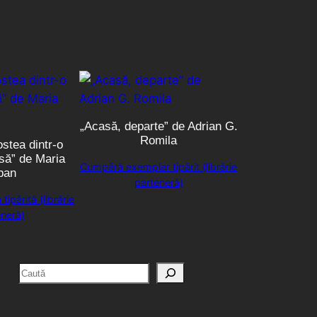
„Acasă, departe” de Adrian G.
Romila
stea dintr-o
rsă” de Maria
Cumpără exemplar tipărit (librărie
ban
parteneră)
ipărită (librărie
neră)
C
a
u