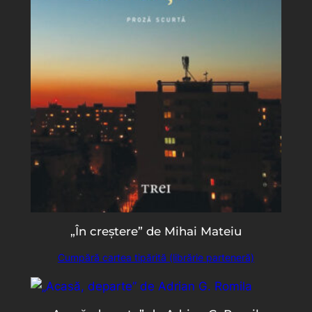
„În creștere” de Mihai Mateiu
Cumpără cartea tipărită (librărie parteneră)