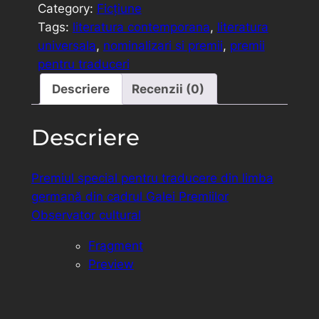
Category:
Ficțiune
Tags:
literatura contemporana
, 
literatura
universala
, 
nominalizari si premii
, 
premii
pentru traduceri
Descriere
Recenzii (0)
Descriere
Premiul special pentru traducere din limba
germană din cadrul Galei Premiilor
Observator cultural
Fragment
Preview