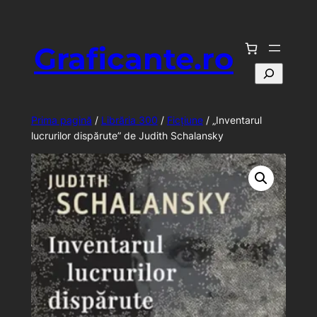
Sari
la
Graficante.ro
conținut
Caută
Prima pagină
/
Librăria 300
/
Ficțiune
/ „Inventarul
lucrurilor dispărute” de Judith Schalansky