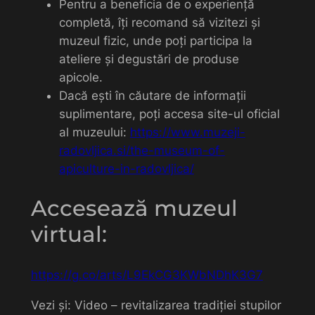
Pentru a beneficia de o experiență
completă, îți recomand să vizitezi și
muzeul fizic, unde poți participa la
ateliere și degustări de produse
apicole.
Dacă ești în căutare de informații
suplimentare, poți accesa site-ul oficial
al muzeului:
https://www.muzeji-
radovljica.si/the-museum-of-
apiculture-in-radovljica/
Accesează muzeul
virtual:
https://g.co/arts/L9EkCG3KWbNDhK3G7
Vezi și: Video – revitalizarea tradiției stupilor