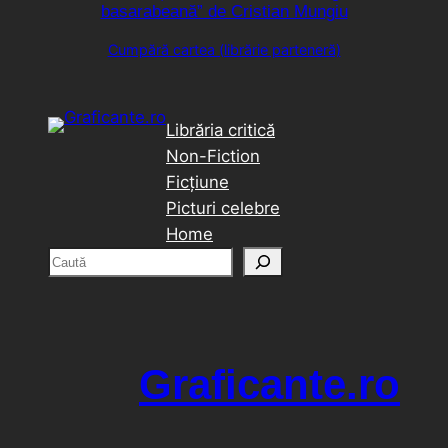
basarabeană” de Cristian Mungiu
Cumpără cartea (librărie parteneră)
Librăria critică
Non-Fiction
Ficțiune
Picturi celebre
Home
C
a
u
t
ă
Graficante.ro