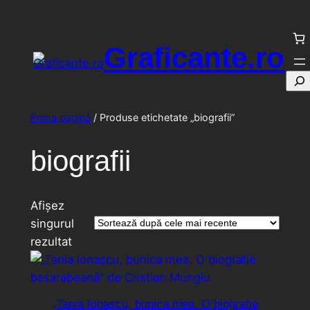
Sari
la
Graficante.ro
conținut
Cau
Prima pagină
/ Produse etichetate „biografii”
biografii
Afișez
singurul
rezultat
„Tania Ionașcu, bunica mea. O biografie