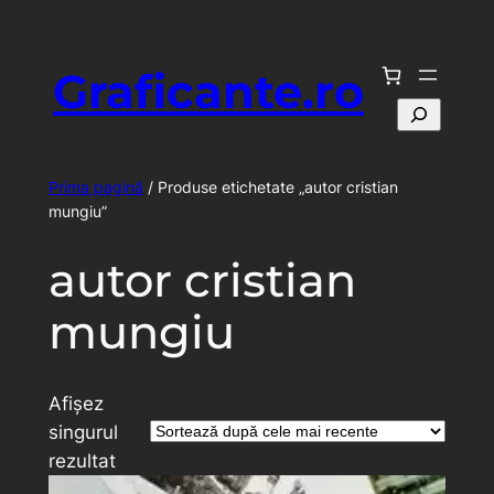
Sari
la
Graficante.ro
conținut
Caută
Prima pagină
/ Produse etichetate „autor cristian
mungiu”
autor cristian
mungiu
Afișez
singurul
rezultat