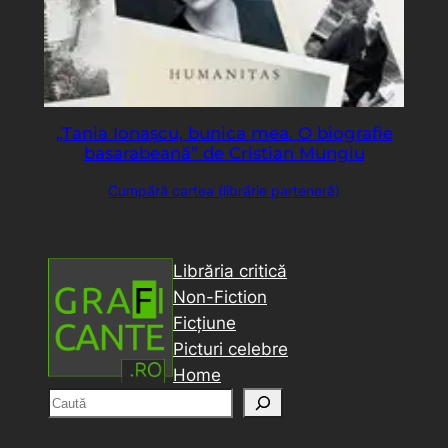
„Tania Ionașcu, bunica mea. O biografie
basarabeană” de Cristian Mungiu
Cumpără cartea (librărie parteneră)
Librăria critică
Non-Fiction
Ficțiune
Picturi celebre
Home
C
a