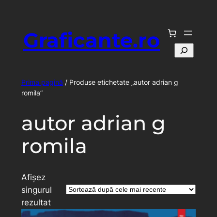
Sari
la
Graficante.ro
conținut
Caută
Prima pagină
/ Produse etichetate „autor adrian g
romila”
autor adrian g
romila
Afișez
singurul
rezultat