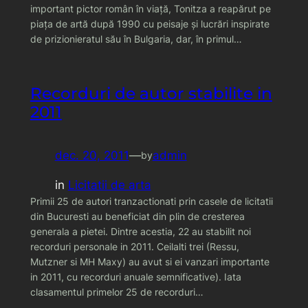
important pictor român în viaţă, Tonitza a reapărut pe
piaţa de artă după 1990 cu peisaje şi lucrări inspirate
de prizionieratul său în Bulgaria, dar, în primul…
Recorduri de autor stabilite in
2011
dec. 20, 2011
—
admin
by
in
Licitatii de arta
Primii 25 de autori tranzactionati prin casele de licitatii
din Bucuresti au beneficiat din plin de cresterea
generala a pietei. Dintre acestia, 22 au stabilit noi
recorduri personale in 2011. Ceilalti trei (Ressu,
Mutzner si MH Maxy) au avut si ei vanzari importante
in 2011, cu recorduri anuale semnificative). Iata
clasamentul primelor 25 de recorduri…