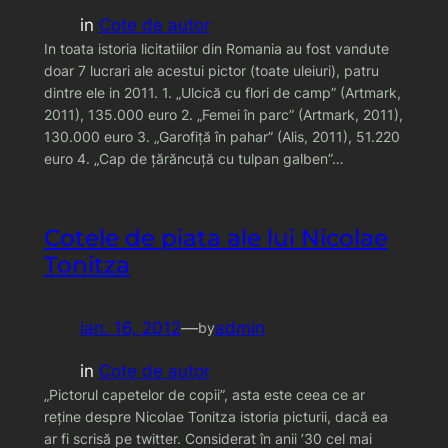
in
Cote de autor
In toata istoria licitatiilor din Romania au fost vandute
doar 7 lucrari ale acestui pictor (toate uleiuri), patru
dintre ele in 2011. 1. „Ulcică cu flori de camp” (Artmark,
2011), 135.000 euro 2. „Femei în parc” (Artmark, 2011),
130.000 euro 3. „Garofiţă în pahar” (Alis, 2011), 51.220
euro 4. „Cap de ţărăncuţă cu tulpan galben”…
Cotele de piata ale lui Nicolae
Tonitza
ian. 16, 2012
—
admin
by
in
Cote de autor
„Pictorul capetelor de copii”, asta este ceea ce ar
reţine despre Nicolae Tonitza istoria picturii, dacă ea
ar fi scrisă pe twitter. Considerat în anii ’30 cel mai