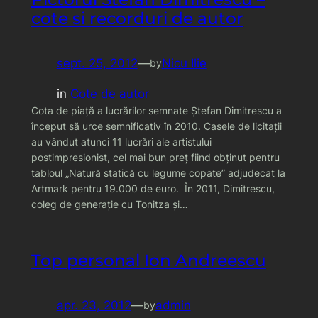
cote si recorduri de autor
sept. 25, 2012
—
Nicu Ilie
by
in
Cote de autor
Cota de piaţă a lucrărilor semnate Ştefan Dimitrescu a
început să urce semnificativ în 2010. Casele de licitaţii
au vândut atunci 11 lucrări ale artistului
postimpresionist, cel mai bun preţ fiind obţinut pentru
tabloul „Natură statică cu legume copate” adjudecat la
Artmark pentru 19.000 de euro. În 2011, Dimitrescu,
coleg de generaţie cu Tonitza şi…
Top personal Ion Andreescu
apr. 23, 2012
—
admin
by