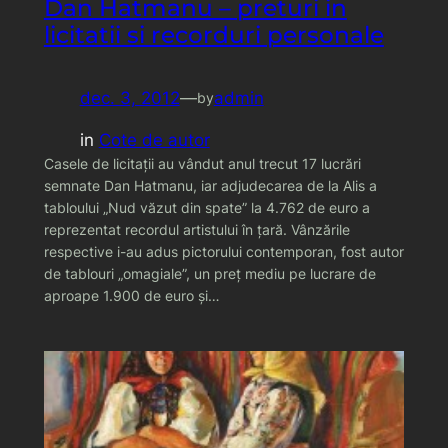
Dan Hatmanu – preturi in
licitatii si recorduri personale
dec. 3, 2012
—
admin
by
in
Cote de autor
Casele de licitaţii au vândut anul trecut 17 lucrări
semnate Dan Hatmanu, iar adjudecarea de la Alis a
tabloului „Nud văzut din spate” la 4.762 de euro a
reprezentat recordul artistului în ţară. Vânzările
respective i-au adus pictorului contemporan, fost autor
de tablouri „omagiale”, un preţ mediu pe lucrare de
aproape 1.900 de euro şi…