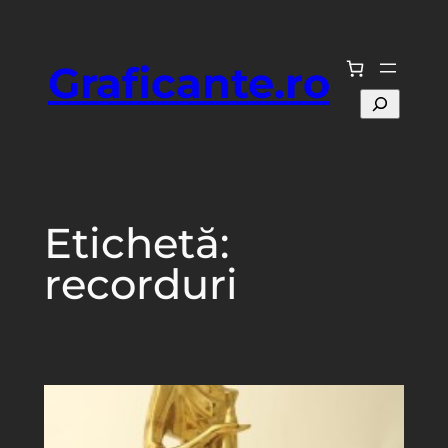
Sari
la
Graficante.ro
conținut
Caută
Etichetă:
recorduri