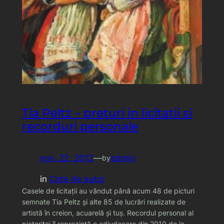
Tia Peltz – preturi in licitatii si
recorduri personale
nov. 22, 2012
—
admin
by
in
Cote de autor
Casele de licitaţii au vândut până acum 48 de picturi
semnate Tia Peltz şi alte 85 de lucrări realizate de
artistă în creion, acuarelă şi tuş. Recordul personal al
pictoriţei îl reprezintă o adjudecare din 2010 de la