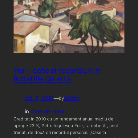
Yor – cote si recorduri in
licitatiile de arta
oct. 2, 2012
—
admin
by
in
Cote de autor
Creditat în 2010 cu un randament anual mediu de
aprope 23 %, Petre Iogulescu-Yor şi-a doborât, anul
trecut, de două ori recordul personal. „Case în