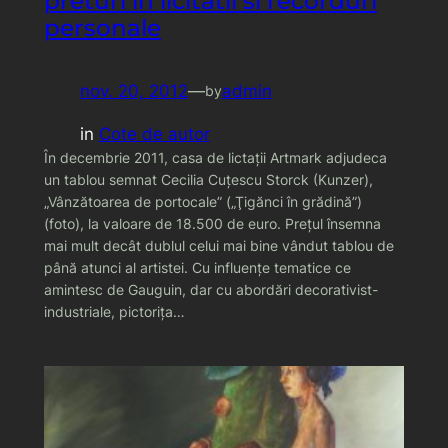
preturi in licitatii si recorduri
personale
nov. 20, 2012
—
admin
by
in
Cote de autor
În decembrie 2011, casa de lictaţii Artmark adjudeca
un tablou semnat Cecilia Cuţescu Storck (Kunzer),
„Vânzătoarea de portocale” („Ţigănci în grădină”)
(foto), la valoare de 18.500 de euro. Preţul însemna
mai mult decât dublul celui mai bine vândut tablou de
până atunci al artistei. Cu influenţe tematice ce
amintesc de Gauguin, dar cu abordări decorativist-
industriale, pictoriţa…