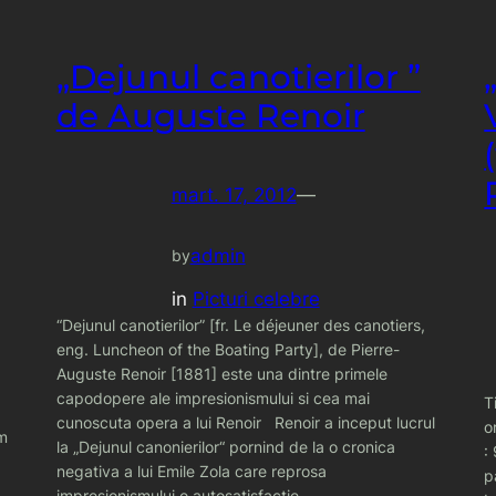
„Dejunul canotierilor ”
de Auguste Renoir
mart. 17, 2012
—
admin
by
in
Picturi celebre
“Dejunul canotierilor” [fr. Le déjeuner des canotiers,
eng. Luncheon of the Boating Party], de Pierre-
Auguste Renoir [1881] este una dintre primele
capodopere ale impresionismului si cea mai
T
cunoscuta opera a lui Renoir Renoir a inceput lucrul
o
sm
la „Dejunul canonierilor“ pornind de la o cronica
:
negativa a lui Emile Zola care reprosa
p
impresionismului o autosatisfactie…