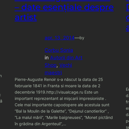
– date esenţiale despre
artist
apr. 13, 2014
—
by
Corbu Sonia
in
Autorii din Art
Shop
, 
Vechi
maestri
n
Pierre-Auguste Renoir s-a născut la data de 25
februarie 1841 in Franta si moare la data de 2
E
decembrie 1919.http://visualcage.ru Este un
c
d
important reprezentant al mişcarii impresioniste .
tă
f
Cele mai importante capodopere ale acestuia sunt
e
“Bal la Moulin de la Galette”, “Dejunul canotierilor” ,
d
“La malul mării”, “Marile baigneuses”, “Monet pictând
p
în grădina din Argenteuil”,…
s