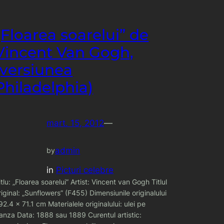
„Floarea soarelui” de
Vincent Van Gogh,
(versiunea
Philadelphia)
mart. 15, 2012
—
admin
by
in
Picturi celebre
itlu: „Floarea soarelui” Artist: Vincent van Gogh Titlul
riginal: „Sunflowers” (F455) Dimensiunile originalului
 92.4 x 71.1 cm Materialele originalului: ulei pe
anza Data: 1888 sau 1889 Curentul artistic: