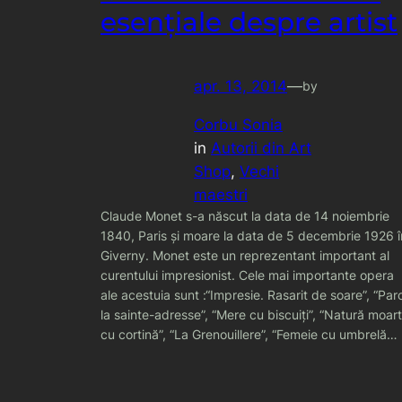
esenţiale despre artist
apr. 13, 2014
—
by
Corbu Sonia
in
Autorii din Art
Shop
, 
Vechi
maestri
Claude Monet s-a născut la data de 14 noiembrie
1840, Paris şi moare la data de 5 decembrie 1926 î
Giverny. Monet este un reprezentant important al
curentului impresionist. Cele mai importante opera
ale acestuia sunt :“Impresie. Rasarit de soare”, “Par
la sainte-adresse”, “Mere cu biscuiţi”, “Natură moar
cu cortină”, “La Grenouillere”, “Femeie cu umbrelă…