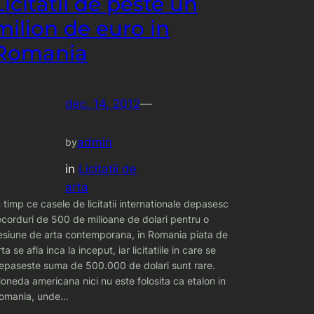
Licitatii de peste un
milion de euro in
Romania
dec. 14, 2012
—
admin
by
in
Licitatii de
arta
n timp ce casele de licitatii internationale depasesc
ecorduri de 500 de milioane de dolari pentru o
esiune de arta contemporana, in Romania piata de
rta se afla inca la inceput, iar licitatiile in care se
epaseste suma de 500.000 de dolari sunt rare.
oneda americana nici nu este folosita ca etalon in
omania, unde…