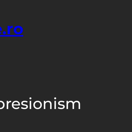
.ro
presionism