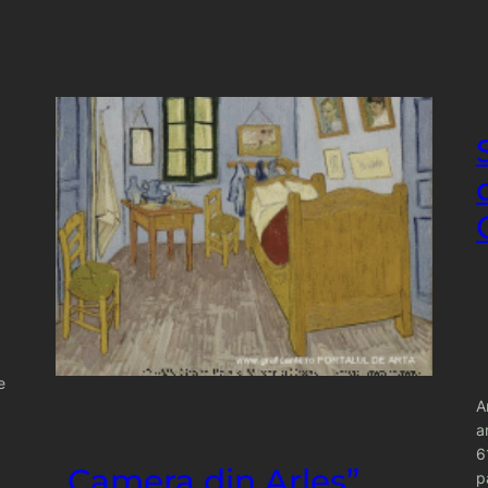
e
A
a
6
„Camera din Arles”
p