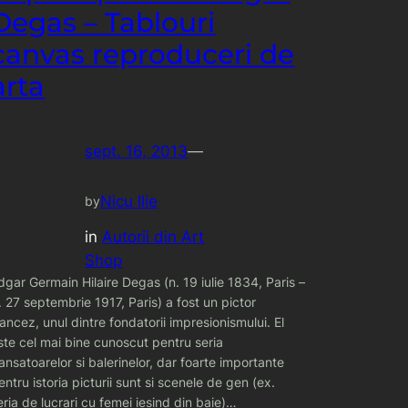
Degas – Tablouri
canvas reproduceri de
arta
sept. 16, 2013
—
Nicu Ilie
by
in
Autorii din Art
Shop
dgar Germain Hilaire Degas (n. 19 iulie 1834, Paris –
. 27 septembrie 1917, Paris) a fost un pictor
rancez, unul dintre fondatorii impresionismului. El
ste cel mai bine cunoscut pentru seria
ansatoarelor si balerinelor, dar foarte importante
entru istoria picturii sunt si scenele de gen (ex.
eria de lucrari cu femei iesind din baie)…