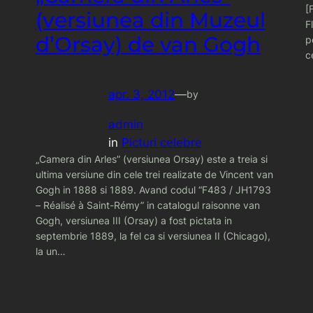
[
(versiunea din Muzeul
F
d’Orsay) de van Gogh
p
c
apr. 3, 2012
—
by
admin
in
Picturi celebre
„Camera din Arles” (versiunea Orsay) este a treia si
ultima versiune din cele trei realizate de Vincent van
Gogh in 1888 si 1889. Avand codul “F483 / JH1793
– Réalisé à Saint-Rémy” in catalogul raisonne van
Gogh, versiunea III (Orsay) a fost pictata in
septembrie 1889, la fel ca si versiunea II (Chicago),
la un…