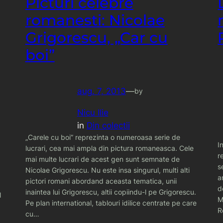
Picturi celebre
romanesti: Nicolae
Grigorescu, „Car cu
boi”
aug. 7, 2013
—
by
Nicu Ilie
in
Din colectii
„Carele cu boi” reprezinta o numeroasa serie de
I
lucrari, cea mai ampla din pictura romaneasca. Cele
r
mai multe lucrari de acest gen sunt semnate de
s
Nicolae Grigorescu. Nu este insa singurul, multi alti
a
pictori romani abordand aceasta tematica, unii
d
inaintea lui Grigorescu, altii copiindu-l pe Grigorescu.
l
M
Pe plan international, tablouri idilice centrate pe care
R
cu…