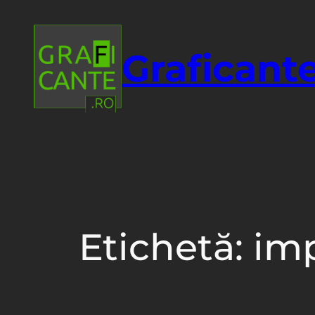
Sari
la
conținut
Graficante
Etichetă:
im