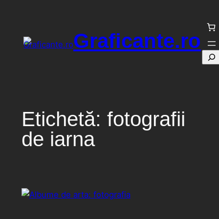
Sari
la
Graficante.ro
conținut
Cau
Etichetă:
fotografii
de iarna