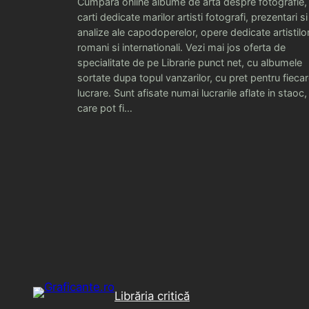
Cumpara online albume de arta despre fotografie,
carti dedicate marilor artisti fotografi, prezentari si
analize ale capodoperelor, opere dedicate artistilo
romani si internationali. Vezi mai jos oferta de
specialitate de pe Librarie punct net, cu albumele
sortate dupa topul vanzarilor, cu pret pentru fieca
lucrare. Sunt afisate numai lucrarile aflate in staoc,
care pot fi…
Librăria critică