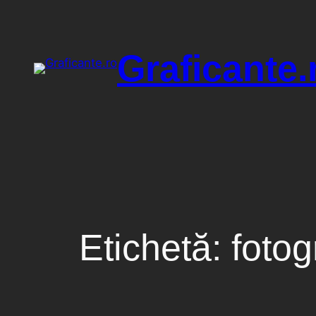
Sari
la
conținut
Graficante.
Etichetă:
fotog