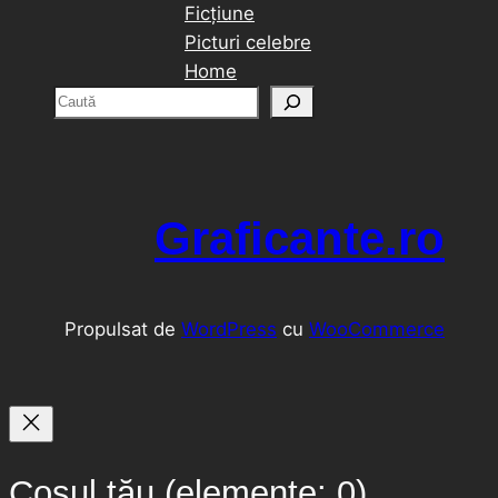
Ficțiune
Picturi celebre
Home
C
a
u
t
ă
Graficante.ro
Propulsat de
WordPress
cu
WooCommerce
Coșul tău
(elemente: 0)