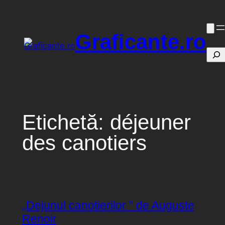
Sari
la
Graficante.ro
conținut
Caut
Etichetă:
déjeuner
des canotiers
„Dejunul canotierilor ” de Auguste
Renoir