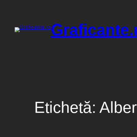
Sari
la
conținut
Graficante.
Etichetă:
Alber