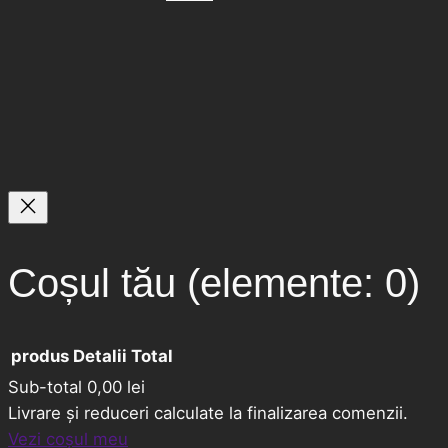
Coșul tău
(elemente: 0)
produs
Detalii
Total
Sub-total
0,00 lei
Livrare și reduceri calculate la finalizarea comenzii.
Produse
Vezi coșul meu