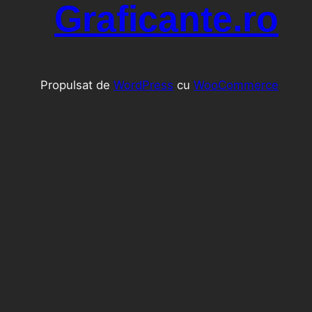
Graficante.ro
Propulsat de
WordPress
cu
WooCommerce