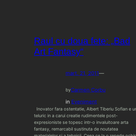
Raul cu doua fete: „Bad
Art Fantasy“
mart. 21, 2011
—
Carmen Corbu
by
in
Eveniment
Inovator fara ostentatie, Albert Tiberiu Sofian e u
teluric in a carui creatie rudimentele post-
expresioniste se topesc intr-o invaluitoare arta
fantasy, remarcabil sustinuta de noutatea
materialelor si a tehnicii. Ceea ce la o repede ochi