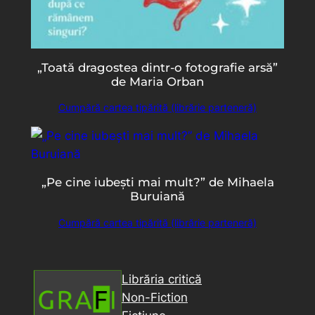
„Toată dragostea dintr-o fotografie arsă”
de Maria Orban
Cumpără cartea tipărită (librărie parteneră)
„Pe cine iubești mai mult?” de Mihaela
Buruiană
Cumpără cartea tipărită (librărie parteneră)
Librăria critică
Non-Fiction