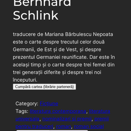
Bernhard
Schlink
traducere de Mariana Bărbulescu Nepoata
este o carte despre trecutul celor două
Germanii, de Est şi de Vest, şi despre
prezentul Germaniei reunificate. Dar este în
acelaşi timp şi o carte despre trei femei din
trei generaţii diferite şi despre trei noi
începuturi.
Cumpără cartea (librărie parteneră)
Category:
Ficțiune
Tags:
literatura contemporana
, 
literatura
universala
, 
nominalizari si premii
, 
premii
pentru traduceri
, 
roman
, 
roman social