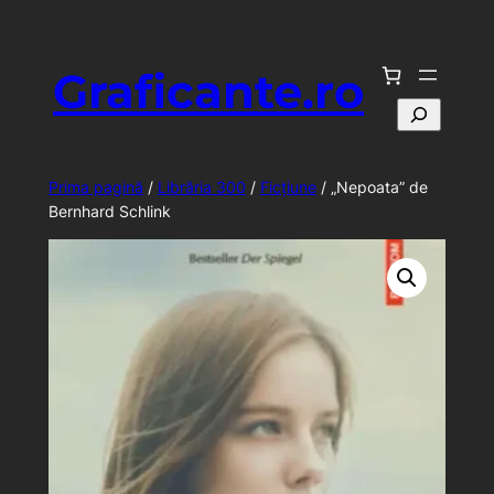
Sari
la
Graficante.ro
conținut
Caută
Prima pagină
/
Librăria 300
/
Ficțiune
/ „Nepoata” de
Bernhard Schlink