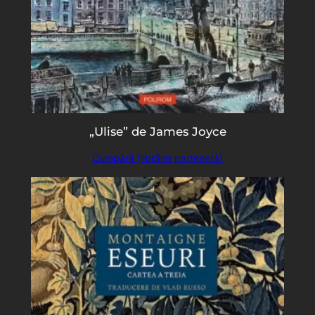
„Ulise” de James Joyce
Cumpără (librărie parteneră)