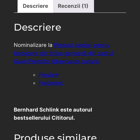
Descriere
Recenzii (1)
Descriere
Nominalizare la
Premiul special pentru
traducere din limba germană din cadrul
Galei Premiilor Observator cultural
Preview
Fragment
Bernhard Schlink este autorul
bestsellerului
Cititorul
.
Produse similare