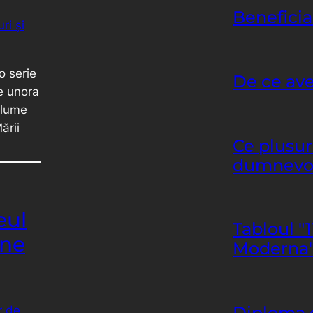
Beneficia
o serie
De ce ave
e unora
 lume
ării
Ce plusur
dumnevo
eul
Tabloul "
ine
Moderna", 
Diploma d