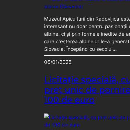
Muzeul Apiculturii din Radovljica est
interesant nu doar pentru pasionații
albine, ci și prin formele inedite de a
care creșterea albinelor le-a generat
Slovacia. Începând cu secolul…
06/01/2025
Licitație specială, c
preț unic de pornir
100 de euro