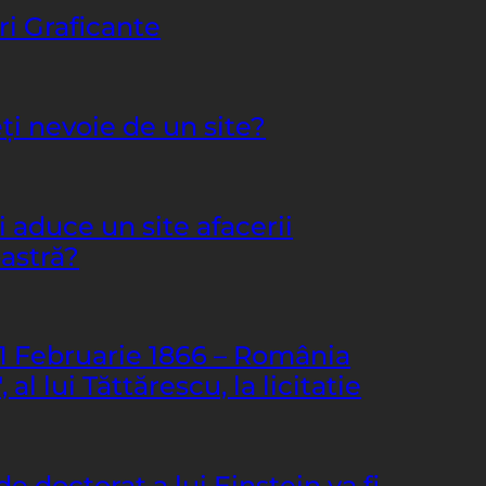
ri Graficante
ţi nevoie de un site?
i aduce un site afacerii
astră?
11 Februarie 1866 – România
al lui Tăttărescu, la licitatie
e doctorat a lui Einstein va fi