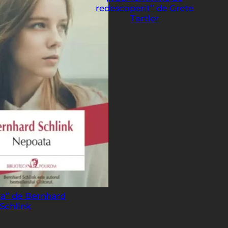
redescoperit” de Grete
Tartler
a” de Bernhard
Schlink