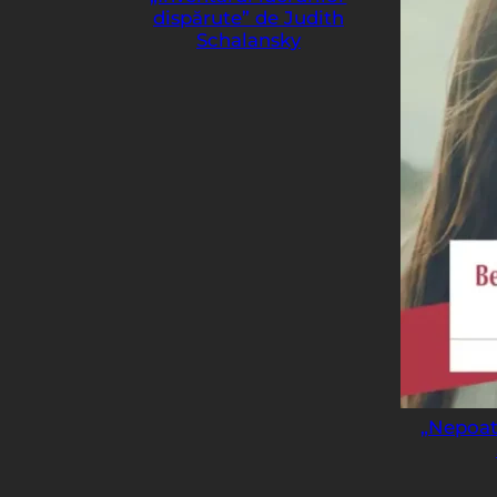
dispărute” de Judith
Schalansky
„Nepoat