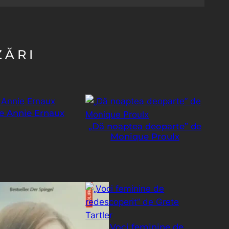
ZĂRI
de Annie Ernaux
„Dă noaptea deoparte” de
Monique Proulx
„Voci feminine de