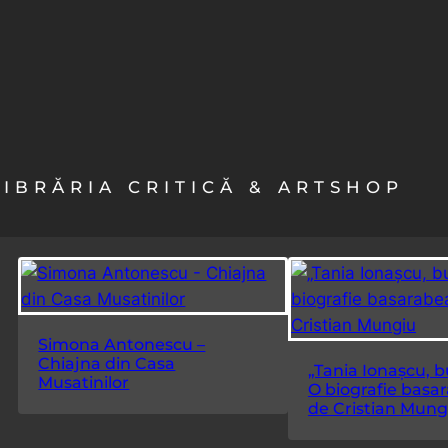
LIBRĂRIA CRITICĂ & ARTSHOP
Simona Antonescu –
Chiajna din Casa
„Tania Ionașcu, 
Musatinilor
O biografie basa
de Cristian Mung