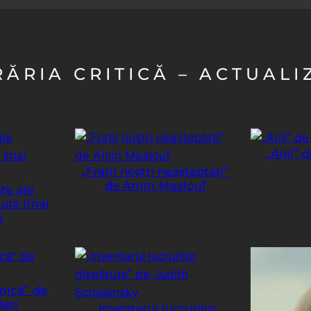
RĂRIA CRITICĂ – ACTUALI
„Anii” 
„Frații noștri neașteptați”
de Amin Maalouf
ete ale
aura Imai
a
mică” de
ieri
„Inventarul lucrurilor