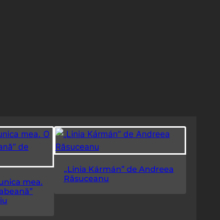
„Linia Kármán” de Andreea
Răsuceanu
bunica mea.
rabeană”
iu