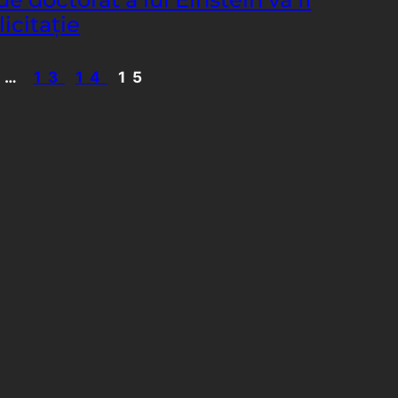
licitaţie
…
13
14
15