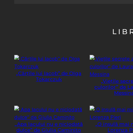
LIB
„Cărțile lui Iacob” de Olga
Tokarczuk
„Viețile secr
culorilor” de L
Messin
„Apa lacului nu e niciodată
„O insulă mai 
dulce” de Giulia Caminito
Lorenza P