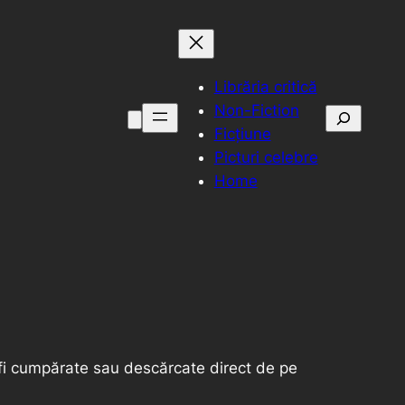
Librăria critică
Non-Fiction
Caută
Ficțiune
Picturi celebre
Home
 fi cumpărate sau descărcate direct de pe