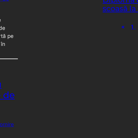
scoasă la 
e
«
1
 de
rtă pe
 în
u
e de