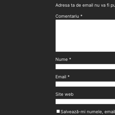
Adresa ta de email nu va fi pu
Comentariu
*
Nume
*
Email
*
Site web
Salvează-mi numele, emailu