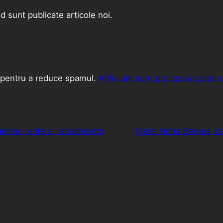
d sunt publicate articole noi.
 pentru a reduce spamul.
Află cum sunt procesate datele 
achino, cote si randamente
Next:
Horia Bernea, c