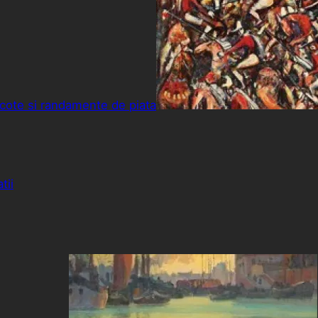
cote si randamente de piata
tii