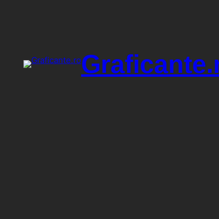
Sari
la
conținut
Graficante.