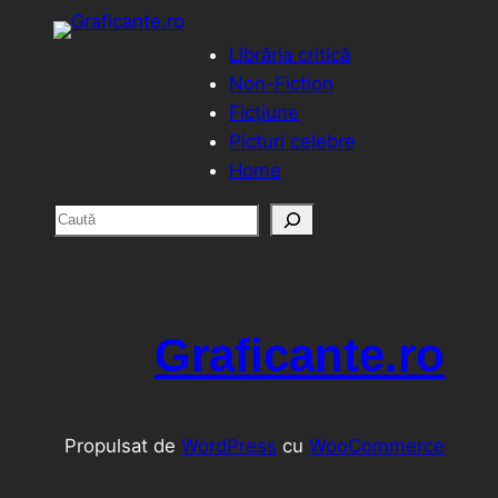
Librăria critică
Non-Fiction
Ficțiune
Picturi celebre
Home
C
a
u
t
ă
Graficante.ro
Propulsat de
WordPress
cu
WooCommerce