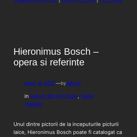
LIBRĂRIA CRITICĂ
|
NON-FICTION
|
FICȚIUNE
Hieronimus Bosch –
opera si referinte
sept. 6, 2012
—
admin
by
in
Autorii din Art Shop
, 
Vechi
maestri
Unul dintre pictorii de la inceputurile picturii
laice, Hieronimus Bosch poate fi catalogat ca