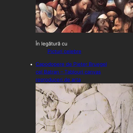
În legătură cu
Picturi celebre
Capodopere de Pieter Bruegel
cel Batran – Tablouri canvas
reproduceri de arta