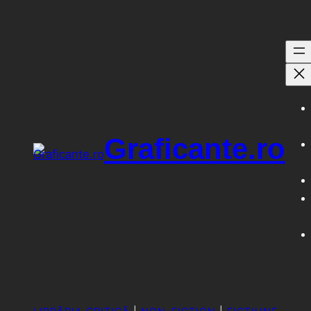
Sari
la
conținut
Graficante.ro