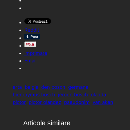
Reddit
Imprimare
Email
arta
belgia
den bosch
germana
hieronymus bosch
jeroen bosch
olanda
pictor
pictor olandez
pseudonim
van aken
Articole similare