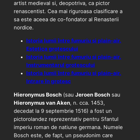
artist medieval si, deopotriva, ca pictor
renascentist. Cea mai riguroasa clasificare a
sa este aceea de co-fondator al Renasterii
nordice.
Istoria lumii între fumuriu si plain-air.
Estetica grotescului
Istoria lumii între fumuriu si plain-air.
Instrumentarul grotescului
Istoria lumii între fumuriu si plain-air.
Intrare în grotesc
Hieronymus Bosch
(sau
Jeroen Bosch
sau
Hieronymus van Aken
, n. cca. 1453,
decedat la 9 septembrie 1516) a fost un
pictorolandez reprezentativ pentru Sfantul
imperiu roman de natiune germana. Numele
Bosch este, de fapt, un pseudonim care