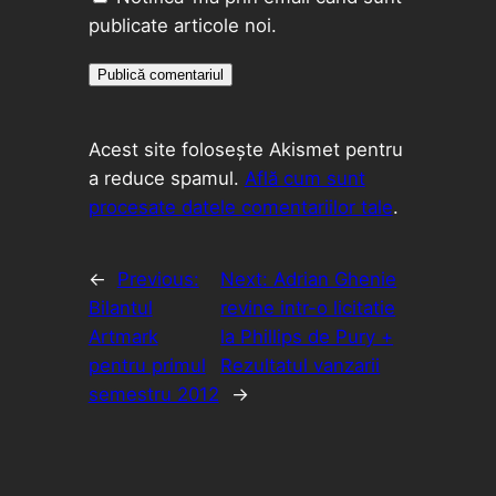
publicate articole noi.
Acest site folosește Akismet pentru
a reduce spamul.
Află cum sunt
procesate datele comentariilor tale
.
←
Previous:
Next:
Adrian Ghenie
Bilantul
revine intr-o licitatie
Artmark
la Phillips de Pury +
pentru primul
Rezultatul vanzarii
semestru 2012
→